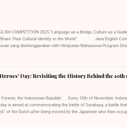
LISH COMPETITION 2025 "Language as a Bridge, Culture as a Guid
 Share Their Cultural Identity to the World" Java English Com
hunan yang diselenggarakan oleh Himpunan Mahasiswa Program Stud
(HMP PBI) UIN Sunan Ampel Surabaya. Acara memiliki beberapa caba
ukkan untuk siswa/i SMP/MTs/Sederajat, SMA/MA/Sederajat se-Jawa 
a dengan mengambil tema "Language as a Bridge, Culture as a Gui
Share Their Cultural Identity to the World". Adapun jenis perlombaan 
Heroes' Day: Revisiting the History Behind the 10t
lympiad (Untuk siswa tingkat SMP dan SMA/Sederajat se-Jawa. 2. Sto
SMP/Sederajat se-Jawa. 3. Speech Contest (Untuk siswa tingkat SMP
Poster Design (Untuk siswa tingkat SMA/Se...
 Forever, the Indonesian Republic Every 10th of November, Indone
 day is aimed at commemorating the battle of Surabaya, a battle that
k" of the Dutch after being evicted by the Japanese who then occup
he most iconic scene from this series of incident and fight in Surab
d flag at the Yamato Hotel. Being a national day, the 10th of Novemb