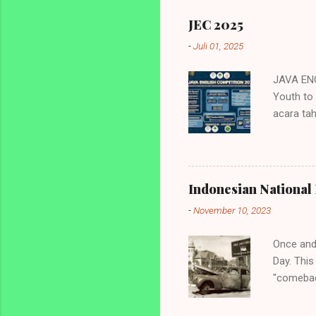
JEC 2025
-
Juli 01, 2025
JAVA ENG
Youth to
acara ta
Inggris 
diperunt
mahasisw
Youth to 
Indonesian National 
English O
-
November 10, 2023
tingkat 
Jawa. 4. 
Once and
Day. This
"comebac
before. T
Netherlan