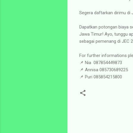
Segera daftarkan dirimu di
Dapatkan potongan biaya s
Jawa Timur! Ayo, tunggu apa
sebagai pemenang di JEC 2
For further informations pl
📌 Nia 087854449873
📌 Annisa 085730689225
📌 Puri 085854215800
K
o
m