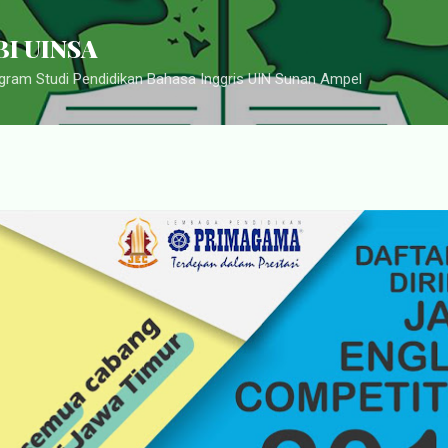
Langsung ke konten utama
I UINSA
ram Studi Pendidikan Bahasa Inggris UIN Sunan Ampel