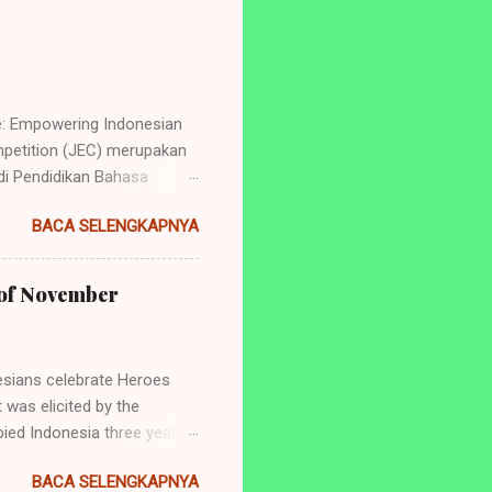
e: Empowering Indonesian
petition (JEC) merupakan
i Pendidikan Bahasa
ng perlombaan yang
BACA SELENGKAPNYA
dan juga tingkat
de: Empowering Indonesian
yang akan diadakan ialah: 1.
h of November
ry Telling (Untuk siswa
 dan SMA/Sederajat se-
sians celebrate Heroes
 was elicited by the
ied Indonesia three years
aya was the tearing of a
BACA SELENGKAPNYA
er surely has significance