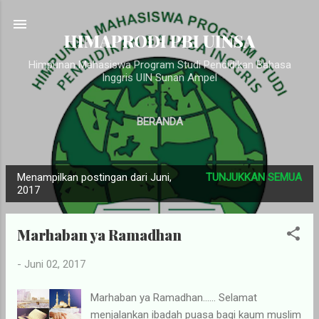
Langsung ke konten utama
HIMAPRODI PBI UINSA
Himpunan Mahasiswa Program Studi Pendidikan Bahasa
Inggris UIN Sunan Ampel
BERANDA
Menampilkan postingan dari Juni,
TUNJUKKAN SEMUA
P
2017
o
s
Marhaban ya Ramadhan
t
i
-
Juni 02, 2017
n
g
Marhaban ya Ramadhan…… Selamat
menjalankan ibadah puasa bagi kaum muslim
a