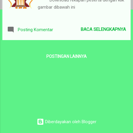
n
gambar dibawah ini
BACA SELENGKAPNYA
Posting Komentar
POSTINGAN LAINNYA
Diberdayakan oleh Blogger