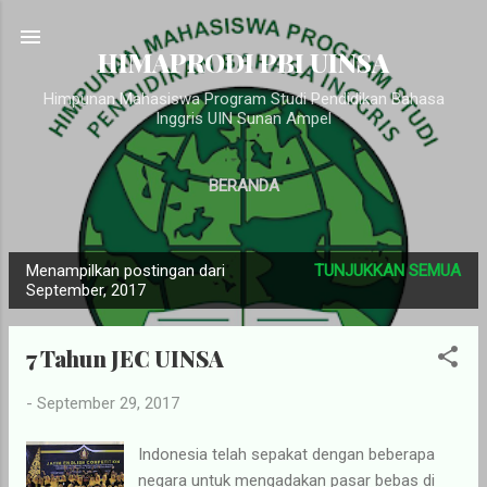
Langsung ke konten utama
HIMAPRODI PBI UINSA
Himpunan Mahasiswa Program Studi Pendidikan Bahasa
Inggris UIN Sunan Ampel
BERANDA
Menampilkan postingan dari
TUNJUKKAN SEMUA
P
September, 2017
o
s
7 Tahun JEC UINSA
t
i
-
September 29, 2017
n
g
Indonesia telah sepakat dengan beberapa
negara untuk mengadakan pasar bebas di
a