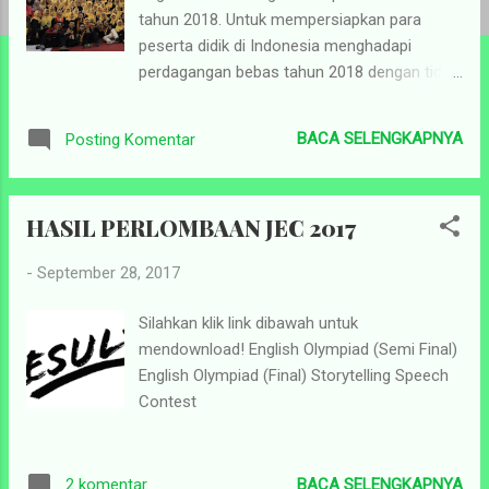
tahun 2018. Untuk mempersiapkan para
n
peserta didik di Indonesia menghadapi
perdagangan bebas tahun 2018 dengan tidak
kehilangan identitas kebudayaan Indonesia ,
Pendidikan Bahasa Inggris UIN Sunan Ampel
BACA SELENGKAPNYA
Posting Komentar
Surabaya dengan bangga
mempersembahkan Jatim English
Competition 2017 (JEC 2017), The Rise of
HASIL PERLOMBAAN JEC 2017
Nusantara: Awakening The Eastern Culture
Identity to Welcome FTA (Free Tradement
-
September 28, 2017
Agreement) 2018. Sabtu, 23 September
2017, bertempat di Gedung Auditorium UIN
Silahkan klik link dibawah untuk
Sunan Ampel Surabaya, acara final JEC 2017
mendownload! English Olympiad (Semi Final)
dilangsungkan. Acara yang telah berlangsung
English Olympiad (Final) Storytelling Speech
selama 7 tahun berturut turut ini tak pernah
Contest
sepi dari pendaftar. Target peserta yang
dituju adalah siswa/siswi SMP/MTs sederajat
se-Jawa Timur, siswa/siswi SMA/MA
BACA SELENGKAPNYA
2 komentar