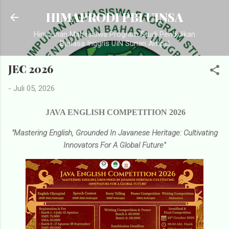
Langsung ke konten utama
HIMAPRODI PBI UINSA
Himpunan Mahasiswa Program Studi Pendidikan
Bahasa Inggris UIN Sunan Ampel
JEC 2026
-
Juli 05, 2026
JAVA ENGLISH COMPETITION 2026
"Mastering English, Grounded In Javanese Heritage: Cultivating
Innovators For A Global Future"