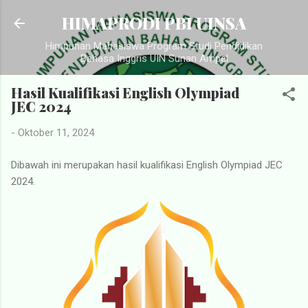
Langsung ke konten utama
HIMAPRODI PBI UINSA
Himpunan Mahasiswa Program Studi Pendidikan
Bahasa Inggris UIN Sunan Ampel
Hasil Kualifikasi English Olympiad
JEC 2024
-
Oktober 11, 2024
Dibawah ini merupakan hasil kualifikasi English Olympiad JEC
2024.