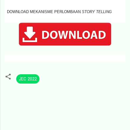
DOWNLOAD MEKANISME PERLOMBAAN
STORY TELLING
JEC 2022
K
o
m
e
n