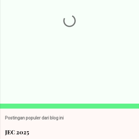
t
a
r
Postingan populer dari blog ini
JEC 2025