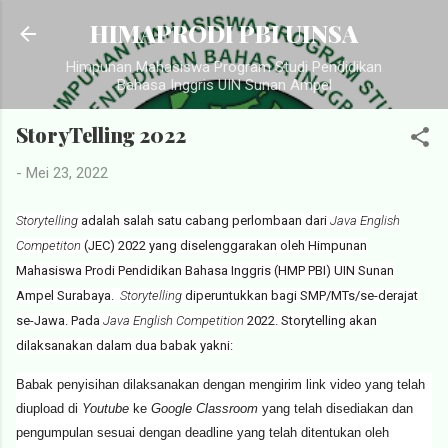
Langsung ke konten utama
HIMAPRODI PBI UINSA
Himpunan Mahasiswa Program Studi Pendidikan
Bahasa Inggris UIN Sunan Ampel
StoryTelling 2022
-
Mei 23, 2022
Storytelling
adalah salah satu cabang perlombaan dari
Java English
Competiton
(JEC) 2022 yang diselenggarakan oleh Himpunan
Mahasiswa Prodi Pendidikan Bahasa Inggris (HMP PBI) UIN Sunan
Ampel Surabaya.
Storytelling
diperuntukkan bagi SMP/MTs/se-derajat
se-Jawa. Pada
Java English Competition
2022.
Storytelling akan
dilaksanakan dalam dua babak yakni:
Babak penyisihan dilaksanakan dengan mengirim link video yang telah
diupload di
Youtube
ke
Google Classroom
yang telah disediakan dan
pengumpulan sesuai dengan deadline yang telah ditentukan oleh