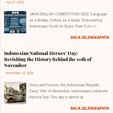
-
Juli 01, 2025
JAVA ENGLISH COMPETITION 2025 "Language
as a Bridge, Culture as a Guide: Empowering
Indonesian Youth to Share Their Cultural
Identity to the World" Java English
BACA SELENGKAPNYA
Competition (JEC) merupakan acara tahunan
yang diselenggarakan oleh Himpunan
Mahasiswa Program Studi Pendidikan Bahasa
Indonesian National Heroes' Day:
Inggris (HMP PBI) UIN Sunan Ampel Surabaya.
Revisiting the History Behind the 10th of
Acara memiliki beberapa cabang perlombaan
November
yang diperuntukkan untuk siswa/i
-
November 10, 2023
SMP/MTs/Sederajat, SMA/MA/Sederajat se-
Jawa dan juga tingkat mahasiswa dengan
Once and Forever, the Indonesian Republic
mengambil tema "Language as a Bridge,
Every 10th of November, Indonesians celebrate
Culture as a Guide: Empowering Indonesian
Heroes Day. This day is aimed at
Youth to Share Their Cultural Identity to the
commemorating the battle of Surabaya, a
World". Adapun jenis perlombaan yang akan
BACA SELENGKAPNYA
battle that was elicited by the "comeback" of
diadakan ialah: 1. English Olympiad (Untuk siswa