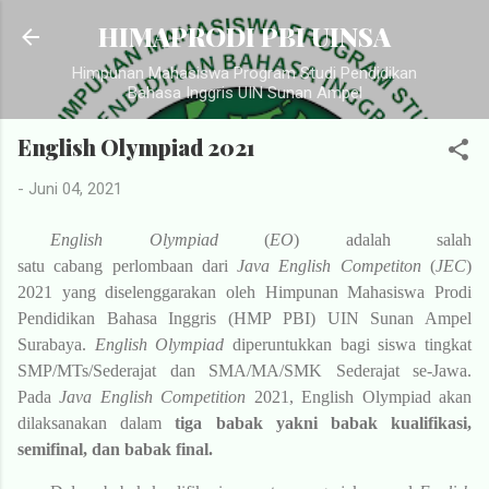
Langsung ke konten utama
HIMAPRODI PBI UINSA
Himpunan Mahasiswa Program Studi Pendidikan
Bahasa Inggris UIN Sunan Ampel
English Olympiad 2021
-
Juni 04, 2021
English Olympiad
(
EO
) adalah salah
satu cabang perlombaan dari
Java English Competiton
(
JEC
)
2021 yang diselenggarakan oleh Himpunan Mahasiswa Prodi
Pendidikan Bahasa Inggris (HMP PBI) UIN Sunan Ampel
Surabaya.
English Olympiad
diperuntukkan bagi siswa tingkat
SMP/MTs/Sederajat dan SMA/MA/SMK Sederajat se-Jawa.
Pada
Java English Competition
2021, English Olympiad akan
dilaksanakan dalam
tiga babak yakni babak kualifikasi,
semifinal, dan babak final.