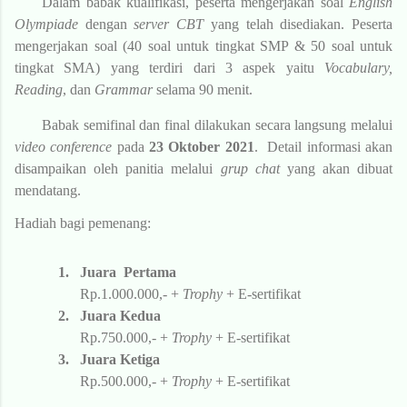
Dalam babak kualifikasi, p
eserta mengerjakan soal
English
Olympiade
dengan
server
CBT
yang telah disediakan. Peserta
mengerjakan soal (40 soal untuk tingkat SMP & 50 soal untuk
tingkat SMA) yang terdiri dari 3 aspek yaitu
Vocabulary,
Reading
, dan
Grammar
selama 90 menit.
Babak semifinal dan final dilakukan secara langsung melalui
video conference
pada
23 Oktober 2021
. Detail informasi akan
disampaikan oleh panitia melalui
grup
chat
yang akan dibuat
mendatang.
Hadiah bagi pemenang:
1.
Juara Pertama
Rp
.
1
.
000
.000
,-
+
Trophy
+ E-sertifikat
2.
Juara Kedua
Rp
.
7
5
0.000
,-
+
Trophy
+ E-sertifikat
3.
Juara Ketig
a
Rp
.
50
0.000
,-
+
Trophy
+ E-sertifikat