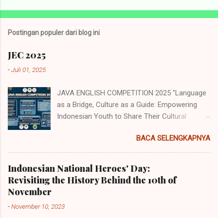
Postingan populer dari blog ini
JEC 2025
-
Juli 01, 2025
JAVA ENGLISH COMPETITION 2025 "Language
as a Bridge, Culture as a Guide: Empowering
Indonesian Youth to Share Their Cultural
Identity to the World" Java English
BACA SELENGKAPNYA
Competition (JEC) merupakan acara tahunan
yang diselenggarakan oleh Himpunan
Mahasiswa Program Studi Pendidikan Bahasa
Indonesian National Heroes' Day:
Inggris (HMP PBI) UIN Sunan Ampel Surabaya.
Revisiting the History Behind the 10th of
Acara memiliki beberapa cabang perlombaan
November
yang diperuntukkan untuk siswa/i
-
November 10, 2023
SMP/MTs/Sederajat, SMA/MA/Sederajat se-