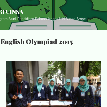
Langsung ke konten utama
I UINSA
ram Studi Pendidikan Bahasa Inggris UIN Sunan Ampel
English Olympiad 2015